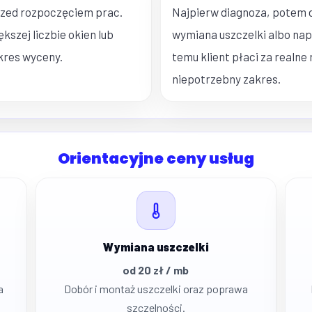
rzed rozpoczęciem prac.
Najpierw diagnoza, potem d
kszej liczbie okien lub
wymiana uszczelki albo na
kres wyceny.
temu klient płaci za realne
niepotrzebny zakres.
Orientacyjne ceny usług
Wymiana uszczelki
od 20 zł / mb
a
Dobór i montaż uszczelki oraz poprawa
szczelności.