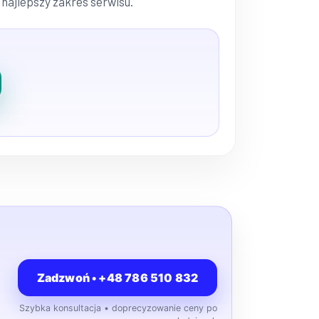
 najlepszy zakres serwisu.
i
Zadzwoń • +48 786 510 832
Szybka konsultacja • doprecyzowanie ceny po