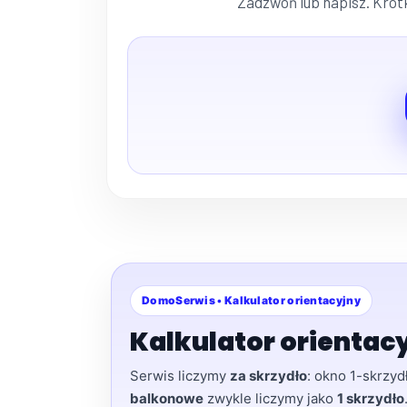
Zadzwoń lub napisz. Krótk
DomoSerwis • Kalkulator orientacyjny
Kalkulator orientacy
Serwis liczymy
za skrzydło
: okno 1-skrzy
balkonowe
zwykle liczymy jako
1 skrzydło