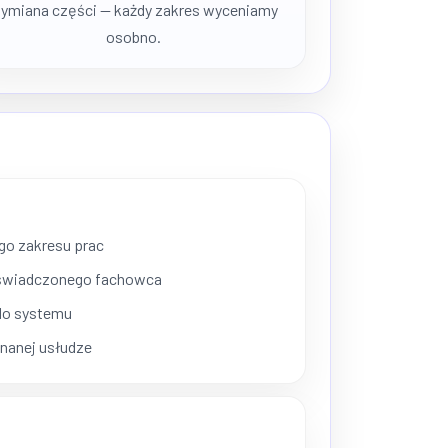
ymiana części — każdy zakres wyceniamy
osobno.
go zakresu prac
oświadczonego fachowca
 do systemu
onanej usłudze