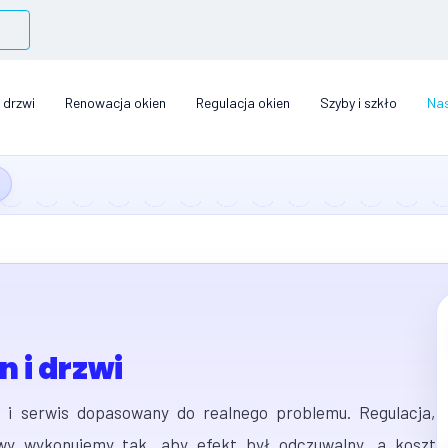
 drzwi
Renowacja okien
Regulacja okien
Szyby i szkło
Nas
 i drzwi
c i serwis dopasowany do realnego problemu. Regulacja,
awy wykonujemy tak, aby efekt był odczuwalny, a koszt