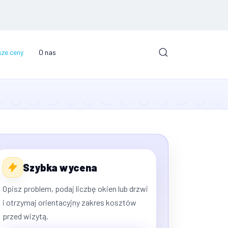
ze ceny
O nas
Szybka wycena
Opisz problem, podaj liczbę okien lub drzwi
i otrzymaj orientacyjny zakres kosztów
przed wizytą.