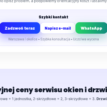
o opisz problem, a podpowiemy orientacyjny koszt i ustalimy
Szybki kontakt
Zadzwoń teraz
WhatsApp
Napisz e-mail
Warszawa i okolice • Szybka konsultacja • Uczciwa wycena
jnej ceny serwisu okien i drzw
dłowe = 1 jednostka, 2-skrzydłowe = 2, 3-skrzydłowe = 3.
Drzwi
.