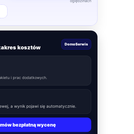
oględzinach
DomoSerwis
zakres kosztów
akietu i prac dodatkowych.
lewej, a wynik pojawi się automatycznie.
mów bezpłatną wycenę