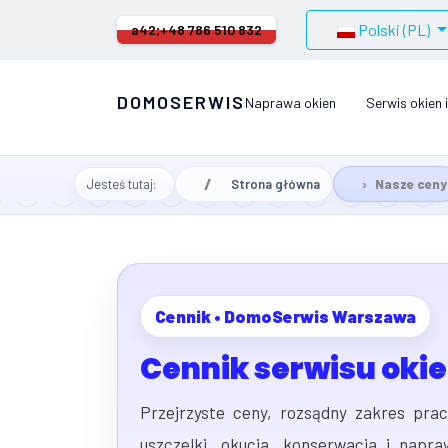
Wybierz swój język
Polski (PL)
a42;
+48 786 510 832
DOMOSERWIS
Naprawa okien
Serwis okien i
Jesteś tutaj:
Strona główna
Nasze ceny
Cennik • DomoSerwis Warszawa
Cennik serwisu okien
Przejrzyste ceny, rozsądny zakres pra
uszczelki, okucia, konserwacja i napr