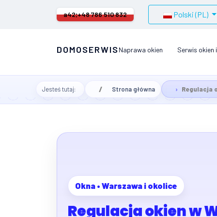
Wybierz swój język
Polski (PL)
a42;
+48 786 510 832
DOMOSERWIS
Naprawa okien
Serwis okien i
Jesteś tutaj:
Strona główna
Regulacja 
Okna • Warszawa i okolice
Regulacja okien w W