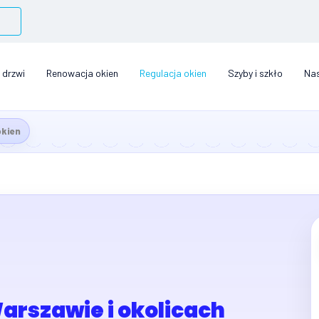
 drzwi
Renowacja okien
Regulacja okien
Szyby i szkło
Nas
okien
arszawie i okolicach