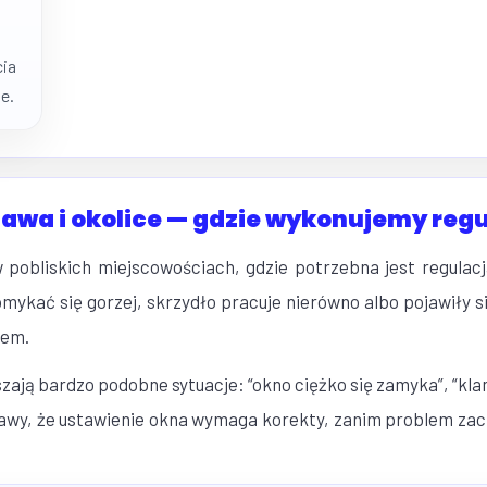
cia
e.
awa i okolice — gdzie wykonujemy regu
pobliskich miejscowościach, gdzie potrzebna jest regulacja
mykać się gorzej, skrzydło pracuje nierówno albo pojawiły się
iem.
zają bardzo podobne sytuacje: “okno ciężko się zamyka”, “klam
bjawy, że ustawienie okna wymaga korekty, zanim problem za