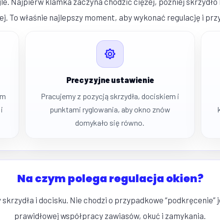
le. Najpierw klamka zaczyna chodzić ciężej, później skrzydło
iej. To właśnie najlepszy moment, aby wykonać regulację i 
Precyzyjne ustawienie
ym
Pracujemy z pozycją skrzydła, dociskiem i
i
punktami ryglowania, aby okno znów
domykało się równo.
Na czym polega regulacja okien?
 skrzydła i docisku. Nie chodzi o przypadkowe “podkręcenie” 
prawidłowej współpracy zawiasów, okuć i zamykania.