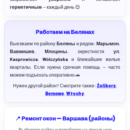
герметичным
— каждый день 😊
Работаем на Белянах
Выезжаем по району
Беляны
и рядом:
Марымон
,
Вавжишев
,
Млоцины
, окрестности
ул.
Kasprowicza
,
Wólczyńska
и ближайшие жилые
кварталы. Если нужна срочная помощь — часто
можем подъехать оперативно 🚗
Нужен другой район? Смотрите также:
Żoliborz
,
Bemowo
,
Włochy
.
📍 Ремонт окон — Варшава (районы)
Выберите район и перейдите на локальную