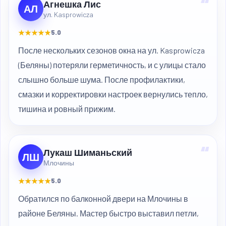
“
Агнешка Лис
АЛ
ул. Kasprowicza
★★★★★
5.0
После нескольких сезонов окна на ул. Kasprowicza
(Беляны) потеряли герметичность, и с улицы стало
слышно больше шума. После профилактики,
смазки и корректировки настроек вернулись тепло,
тишина и ровный прижим.
“
Лукаш Шиманьский
ЛШ
Млочины
★★★★★
5.0
Обратился по балконной двери на Млочины в
районе Беляны. Мастер быстро выставил петли,