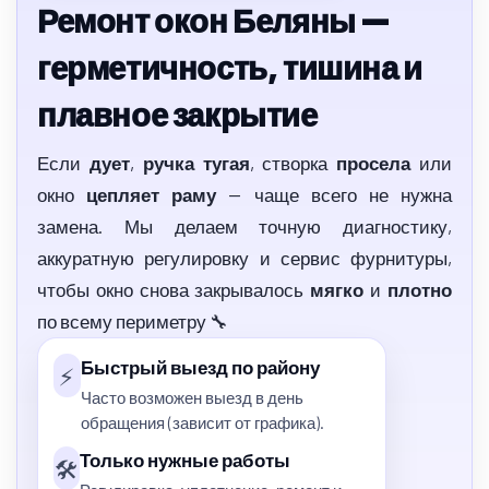
Ремонт окон Беляны —
герметичность, тишина и
плавное закрытие
Если
дует
,
ручка тугая
, створка
просела
или
окно
цепляет раму
— чаще всего не нужна
замена. Мы делаем точную диагностику,
аккуратную регулировку и сервис фурнитуры,
чтобы окно снова закрывалось
мягко
и
плотно
по всему периметру 🔧
Быстрый выезд по району
⚡
Часто возможен выезд в день
обращения (зависит от графика).
Только нужные работы
🛠️