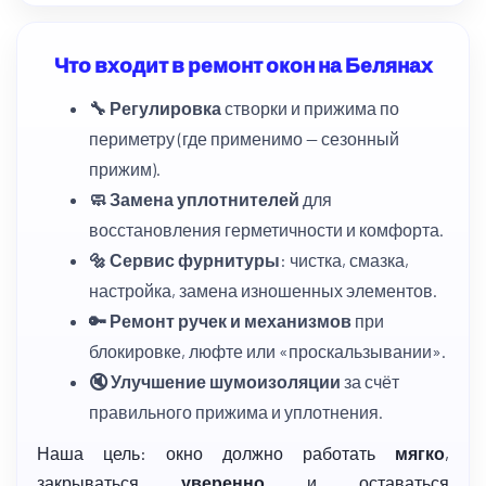
Что входит в ремонт окон на Белянах
🔧 Регулировка
створки и прижима по
периметру (где применимо — сезонный
прижим).
🧼 Замена уплотнителей
для
восстановления герметичности и комфорта.
🔩 Сервис фурнитуры
: чистка, смазка,
настройка, замена изношенных элементов.
🔑 Ремонт ручек и механизмов
при
блокировке, люфте или «проскальзывании».
🔇 Улучшение шумоизоляции
за счёт
правильного прижима и уплотнения.
Наша цель: окно должно работать
мягко
,
закрываться
уверенно
и оставаться