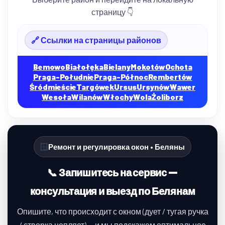
страницу 👇
🔗 Ссылки на страницы районов
Bemowo
Białołęka
Bielany
Mokotów
Ochota
Praga-Południe
Praga-Północ
Rembertów
Śródmieście
Targówek
Ursus
Ursynów
Wawer
Wesoła
Wilanów
Włochy
Wola
Żoliborz
🪟
Ремонт и регулировка окон • Беляны
📞 Запишитесь на сервис —
консультация и выезд по Белянам
Опишите, что происходит с окном (дует / тугая ручка
/ створка цепляет) — и мы подскажем оптимальное