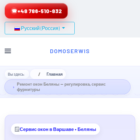
+48 786-510-832
☎
Выберите язык
Русский (Россия)
DOMOSERWIS
Главная
Вы здесь:
Ремонт окон Беляны — регулировка, сервис
фурнитуры
🪟
Сервис окон в Варшаве • Беляны