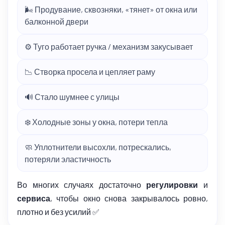
🌬️ Продувание, сквозняки, «тянет» от окна или
балконной двери
⚙️ Туго работает ручка / механизм закусывает
📉 Створка просела и цепляет раму
🔊 Стало шумнее с улицы
❄️ Холодные зоны у окна, потери тепла
🧼 Уплотнители высохли, потрескались,
потеряли эластичность
Во многих случаях достаточно
регулировки
и
сервиса
, чтобы окно снова закрывалось ровно,
плотно и без усилий ✅