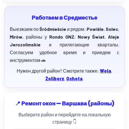
Работаем в Средместье
Выезжаем по
Śródmieście
и рядом:
Powiśle
,
Solec
,
Mirów
, районы у
Rondo ONZ
,
Nowy Świat
,
Aleje
Jerozolimskie
и прилегающие кварталы.
Согласуем удобное время и приедем с
инструментом 🚗
Нужен другой район? Смотрите также:
Wola
,
Żoliborz
,
Ochota
.
📍 Ремонт окон — Варшава (районы)
Выберите район и перейдите на локальную
страницу 👇