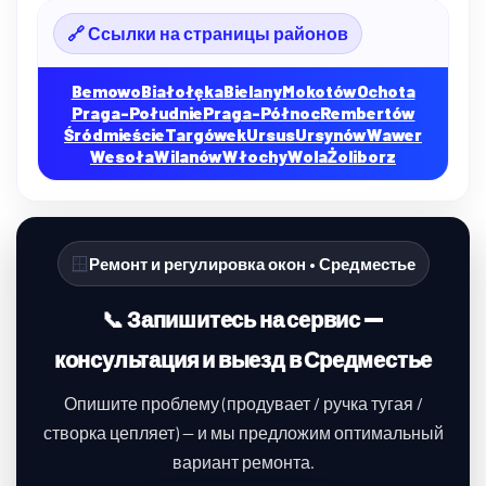
🔗 Ссылки на страницы районов
Bemowo
Białołęka
Bielany
Mokotów
Ochota
Praga-Południe
Praga-Północ
Rembertów
Śródmieście
Targówek
Ursus
Ursynów
Wawer
Wesoła
Wilanów
Włochy
Wola
Żoliborz
🪟
Ремонт и регулировка окон • Средместье
📞 Запишитесь на сервис —
консультация и выезд в Средместье
Опишите проблему (продувает / ручка тугая /
створка цепляет) — и мы предложим оптимальный
вариант ремонта.