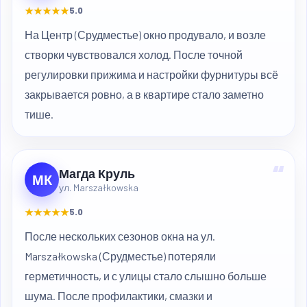
★★★★★
5.0
На Центр (Срудместье) окно продувало, и возле
створки чувствовался холод. После точной
регулировки прижима и настройки фурнитуры всё
закрывается ровно, а в квартире стало заметно
тише.
“
Магда Круль
МК
ул. Marszałkowska
★★★★★
5.0
После нескольких сезонов окна на ул.
Marszałkowska (Срудместье) потеряли
герметичность, и с улицы стало слышно больше
шума. После профилактики, смазки и