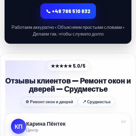
📞 +48 786 510 832
Работаем аккуратно • Объясняем простыми словами •
Делаем так, чтобы служило долго
★★★★★ 5.0/5
Отзывы клиентов — Ремонт окон и
дверей — Срудместье
⚙ Ремонт окон и дверей
📍 Срудместье
“
Карина Пёнтек
КП
Центр