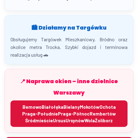
🏙️ Działamy na Targówku
Obsługujemy Targówek Mieszkaniowy, Bródno oraz
okolice metra Trocka. Szybki dojazd i terminowa
realizacja usług 🚗
📍 Naprawa okien – inne dzielnice
Warszawy
Bemowo
Białołęka
Bielany
Mokotów
Ochota
Praga-Południe
Praga-Północ
Rembertów
Śródmieście
Ursus
Ursynów
Wola
Żoliborz