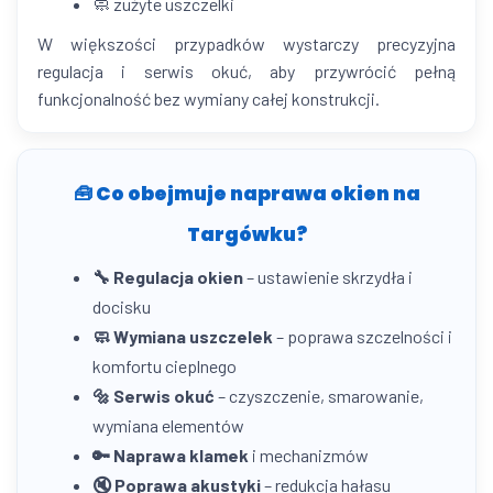
🧼 zużyte uszczelki
W większości przypadków wystarczy precyzyjna
regulacja i serwis okuć, aby przywrócić pełną
funkcjonalność bez wymiany całej konstrukcji.
🧰 Co obejmuje naprawa okien na
Targówku?
🔧 Regulacja okien
– ustawienie skrzydła i
docisku
🧼 Wymiana uszczelek
– poprawa szczelności i
komfortu cieplnego
🔩 Serwis okuć
– czyszczenie, smarowanie,
wymiana elementów
🔑 Naprawa klamek
i mechanizmów
🔇 Poprawa akustyki
– redukcja hałasu