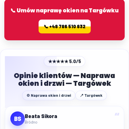
📞 Umów naprawę okien na Targówku
📞 +48 786 510 832
★★★★★ 5.0/5
Opinie klientów — Naprawa
okien i drzwi — Targówek
⚙ Naprawa okien i drzwi
📍 Targówek
“
Beata Sikora
BS
Bródno