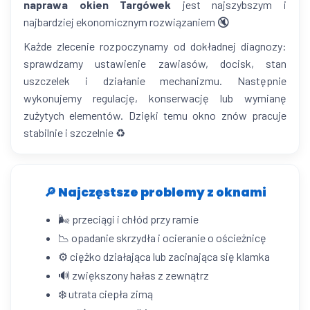
naprawa okien Targówek
jest najszybszym i
najbardziej ekonomicznym rozwiązaniem 🔇
Każde zlecenie rozpoczynamy od dokładnej diagnozy:
sprawdzamy ustawienie zawiasów, docisk, stan
uszczelek i działanie mechanizmu. Następnie
wykonujemy regulację, konserwację lub wymianę
zużytych elementów. Dzięki temu okno znów pracuje
stabilnie i szczelnie ♻️
🔎 Najczęstsze problemy z oknami
🌬️ przeciągi i chłód przy ramie
📉 opadanie skrzydła i ocieranie o ościeżnicę
⚙️ ciężko działająca lub zacinająca się klamka
🔊 zwiększony hałas z zewnątrz
❄️ utrata ciepła zimą