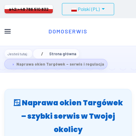
Wybierz swój język
Polski (PL)
a42;
+48 786 510 832
DOMOSERWIS
Strona główna
Jesteś tutaj:
Naprawa okien Targówek – serwis i regulacja
🪟 Naprawa okien Targówek
– szybki serwis w Twojej
okolicy