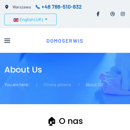
📞 +48 786-510-832
Warszawa
Select your language
English (UK)
DOMOSERWIS
About Us
You are here:
Strona główna
About Us
🏠 O nas