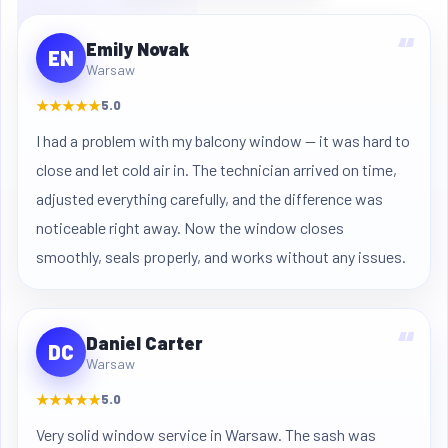
“
Emily Novak
EN
Warsaw
★★★★★
5.0
I had a problem with my balcony window — it was hard to
close and let cold air in. The technician arrived on time,
adjusted everything carefully, and the difference was
noticeable right away. Now the window closes
smoothly, seals properly, and works without any issues.
“
Daniel Carter
DC
Warsaw
★★★★★
5.0
Very solid window service in Warsaw. The sash was